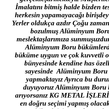
İmalatını bitmiş halde bizden t
herkesin yapamayacağı birişd
Yerler oldukça azdır Çoğu zaman 
bozulmuş Alüminyum Borula
meslektaşlarımıza sunmuşuzdur 
Alüminyum Boru bükümlerde
büküme uygun ve çok kuvvetli o
bünyesinde kendine has özell
sayesinde Alüminyum Boru B
yapmaktayız Ayrıca bu durum
duyuyoruz Alüminyum Boru bükm
arıyorsanız KG METAL İŞLERİ B
en doğru seçimi yapmış olacaks