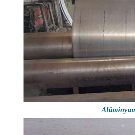
Alüminyum